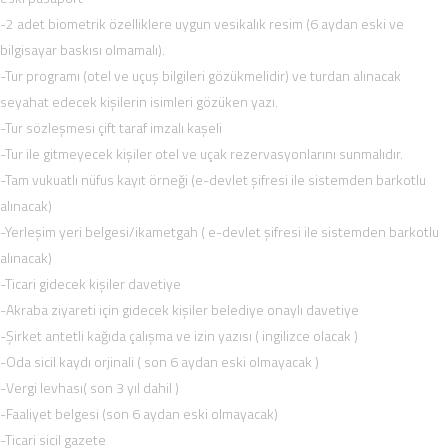
-2 adet biometrik özelliklere uygun vesikalık resim (6 aydan eski ve
bilgisayar baskısı olmamalı).
-Tur programı (otel ve uçuş bilgileri gözükmelidir) ve turdan alınacak
seyahat edecek kişilerin isimleri gözüken yazı.
-Tur sözleşmesi çift taraf imzalı kaşeli
-Tur ile gitmeyecek kişiler otel ve uçak rezervasyonlarını sunmalıdır.
-Tam vukuatlı nüfus kayıt örneği (e-devlet şifresi ile sistemden barkotlu
alınacak)
-Yerleşim yeri belgesi/ikametgah ( e-devlet şifresi ile sistemden barkotlu
alınacak)
-Ticari gidecek kişiler davetiye
-Akraba ziyareti için gidecek kişiler belediye onaylı davetiye
-Şirket antetli kağıda çalışma ve izin yazısı ( ingilizce olacak )
-Oda sicil kaydı orjinali ( son 6 aydan eski olmayacak )
-Vergi levhası( son 3 yıl dahil )
-Faaliyet belgesi (son 6 aydan eski olmayacak)
-Ticari sicil gazete