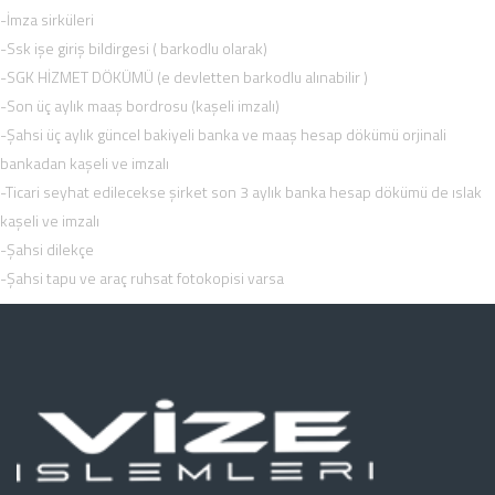
-İmza sirküleri
-Ssk işe giriş bildirgesi ( barkodlu olarak)
-SGK HİZMET DÖKÜMÜ (e devletten barkodlu alınabilir )
-Son üç aylık maaş bordrosu (kaşeli imzalı)
-Şahsi üç aylık güncel bakiyeli banka ve maaş hesap dökümü orjinali
bankadan kaşeli ve imzalı
-Ticari seyhat edilecekse şirket son 3 aylık banka hesap dökümü de ıslak
kaşeli ve imzalı
-Şahsi dilekçe
-Şahsi tapu ve araç ruhsat fotokopisi varsa