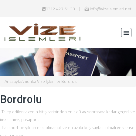
0312 427 51 33
info@vizeislemleri.net
Anasayfa
Amerika Vize İşlemleri
Bordrolu
Bordrolu
-Talep edilen vizenin bitiş tarihinden en az 3 ay sonrasına kadar geçerli ve
imzalanmış pasaport.
-Pasaport on yıldan eski olmamalı ve en az iki boş sayfası olmalı ve var ise
eski pasaport