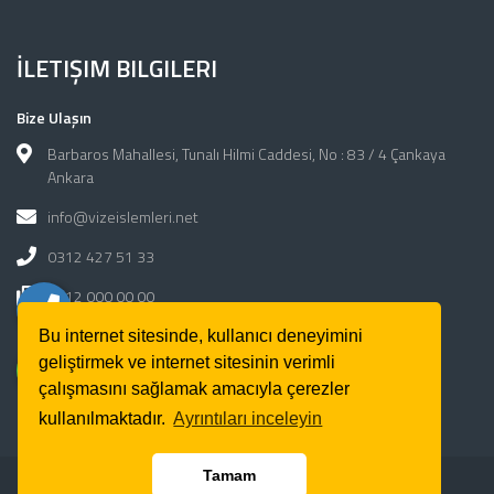
İLETIŞIM BILGILERI
Bize Ulaşın
Barbaros Mahallesi, Tunalı Hilmi Caddesi, No : 83 / 4 Çankaya
Ankara
info@vizeislemleri.net
0312 427 51 33
0312 000 00 00
Bu internet sitesinde, kullanıcı deneyimini
Çalışma Saatleri
geliştirmek ve internet sitesinin verimli
Haftaiçi: 09:00 - 18:30
çalışmasını sağlamak amacıyla çerezler
kullanılmaktadır.
Ayrıntıları inceleyin
Tamam