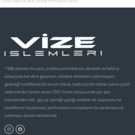
-Şahsi tapu ve araç ruhsat fotokopisi varsa
1998 yılından bu yana, profesyonel kadrosu, dinamik ve farklı iş
anlayışıyla kendine güvenen, rekabet etmekten çekinmeyen,
geleceği hedeflemiş bir kurum olarak, başta turizm olmak üzere çeşitli
sektörlerde hizmet veren TDO Turizm bünyesinde yer alan
vizeislemleri.net , güç ve işbirliği yaptığı ortakları ile vizyonunu ve
hedeflerini büyütmeye, performansı ve paylaşımı ile yaratmaya ve
üretmeye devam etmektedir.