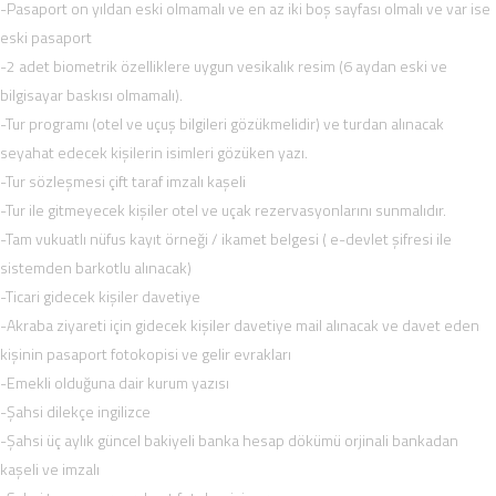
-Pasaport on yıldan eski olmamalı ve en az iki boş sayfası olmalı ve var ise
eski pasaport
-2 adet biometrik özelliklere uygun vesikalık resim (6 aydan eski ve
bilgisayar baskısı olmamalı).
-Tur programı (otel ve uçuş bilgileri gözükmelidir) ve turdan alınacak
seyahat edecek kişilerin isimleri gözüken yazı.
-Tur sözleşmesi çift taraf imzalı kaşeli
-Tur ile gitmeyecek kişiler otel ve uçak rezervasyonlarını sunmalıdır.
-Tam vukuatlı nüfus kayıt örneği / ikamet belgesi ( e-devlet şifresi ile
sistemden barkotlu alınacak)
-Ticari gidecek kişiler davetiye
-Akraba ziyareti için gidecek kişiler davetiye mail alınacak ve davet eden
kişinin pasaport fotokopisi ve gelir evrakları
-Emekli olduğuna dair kurum yazısı
-Şahsi dilekçe ingilizce
-Şahsi üç aylık güncel bakiyeli banka hesap dökümü orjinali bankadan
kaşeli ve imzalı