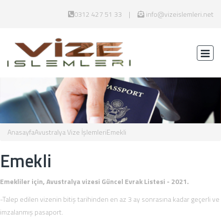
0312 427 51 33
info@vizeislemleri.net
Anasayfa
Avustralya Vize İşlemleri
Emekli
Emekli
Emekliler için, Avustralya vizesi Güncel Evrak Listesi - 2021.
-Talep edilen vizenin bitiş tarihinden en az 3 ay sonrasına kadar geçerli ve
imzalanmış pasaport.