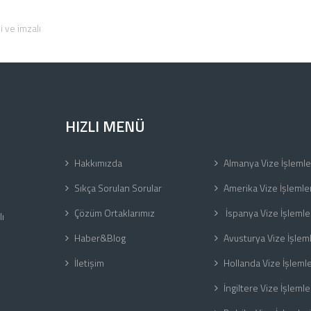
 ve imzalı
HIZLI MENÜ
Hakkımızda
Almanya Vize İşlemle
Sıkça Sorulan Sorular
Amerika Vize İşlemler
Çözüm Ortaklarımız
İspanya Vize İşlemle
ı
Haber&Blog
Avusturya Vize İşleml
İletişim
Hollanda Vize İşlemle
İngiltere Vize İşlemle