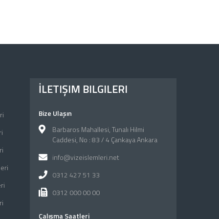
İLETIŞIM BILGILERI
Bize Ulaşın
ri
Barbaros Mahallesi, Tunalı Hilmi
i
Caddesi, No : 83 / 4 Çankaya Ankara
ri
info@vizeislemleri.net
eri
0312 427 51 33
ri
0312 000 00 00
ri
Çalışma Saatleri