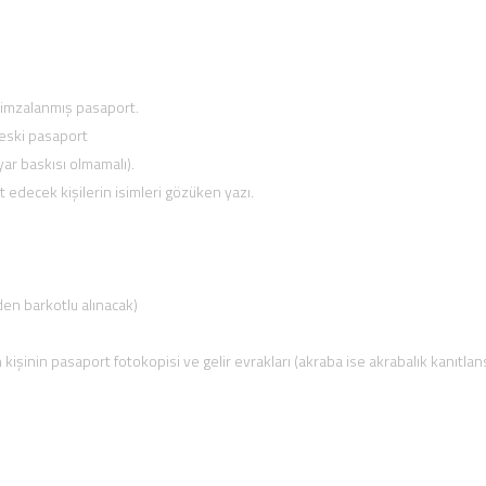
e imzalanmış pasaport.
 eski pasaport
yar baskısı olmamalı).
t edecek kişilerin isimleri gözüken yazı.
den barkotlu alınacak)
kişinin pasaport fotokopisi ve gelir evrakları (akraba ise akrabalık kanıtlan