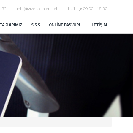
1 33
info@vizeislemleri.net
Haftaiçi: 09:00 - 18:30
TAKLARIMIZ
S.S.S
ONLİNE BAŞVURU
İLETİŞİM