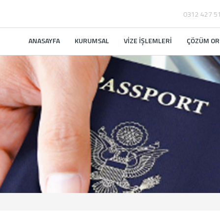
0312 427 5
ANASAYFA
KURUMSAL
VİZE İŞLEMLERİ
ÇÖZÜM OR