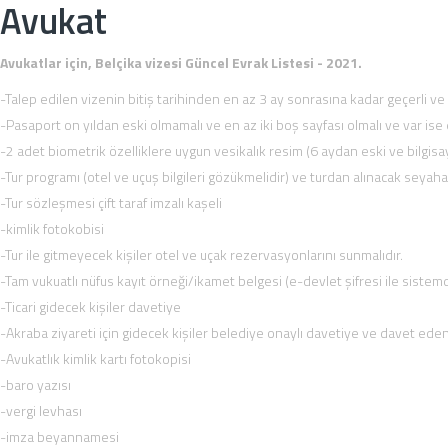
Avukat
Avukatlar için, Belçika vizesi Güncel Evrak Listesi - 2021.
-Talep edilen vizenin bitiş tarihinden en az 3 ay sonrasına kadar geçerli v
-Pasaport on yıldan eski olmamalı ve en az iki boş sayfası olmalı ve var ise
-2 adet biometrik özelliklere uygun vesikalık resim (6 aydan eski ve bilgisa
-Tur programı (otel ve uçuş bilgileri gözükmelidir) ve turdan alınacak seyaha
-Tur sözleşmesi çift taraf imzalı kaşeli
-kimlik fotokobisi
-Tur ile gitmeyecek kişiler otel ve uçak rezervasyonlarını sunmalıdır.
-Tam vukuatlı nüfus kayıt örneği/ikamet belgesi (e-devlet şifresi ile sistem
-Ticari gidecek kişiler davetiye
-Akraba ziyareti için gidecek kişiler belediye onaylı davetiye ve davet eden 
-Avukatlık kimlik kartı fotokopisi
-baro yazısı
-vergi levhası
-imza beyannamesi