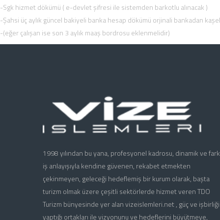
-Sgk hizmet dökümü ( e-devlet şifresi ile sistemden barkotlu alınacak )
-Şahsi üç aylık güncel bakiyeli banka hesap dökümü orjinali bankadan kaşeli
-(eğer çalışan ise son 3 aylık maaş bordrosu eklenmelidir)
1998 yılından bu yana, profesyonel kadrosu, dinamik ve farkl
iş anlayışıyla kendine güvenen, rekabet etmekten
çekinmeyen, geleceği hedeflemiş bir kurum olarak, başta
turizm olmak üzere çeşitli sektörlerde hizmet veren TDO
Turizm bünyesinde yer alan vizeislemleri.net , güç ve işbirliği
yaptığı ortakları ile vizyonunu ve hedeflerini büyütmeye,