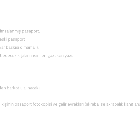
e imzalanmış pasaport.
 eski pasaport
yar baskısı olmamalı).
t edecek kişilerin isimleri gözüken yazı.
den barkotlu alınacak)
kişinin pasaport fotokopisi ve gelir evrakları (akraba ise akrabalık kanıtlan