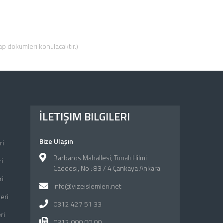
sap dökümleri konulacaktır.)
İLETIŞIM BILGILERI
Bize Ulaşın
ri
Barbaros Mahallesi, Tunalı Hilmi
i
Caddesi, No : 83 / 4 Çankaya Ankara
ri
info@vizeislemleri.net
eri
0312 427 51 33
ri
0312 000 00 00