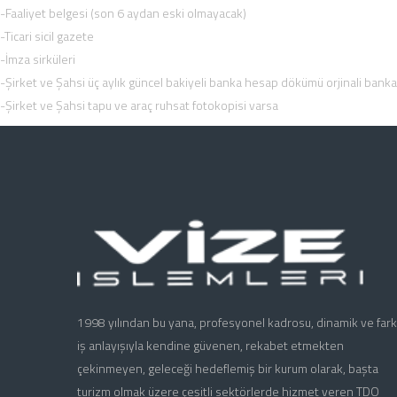
-Faaliyet belgesi (son 6 aydan eski olmayacak)
-Ticari sicil gazete
-İmza sirküleri
-Şirket ve Şahsi üç aylık güncel bakiyeli banka hesap dökümü orjinali bankada
-Şirket ve Şahsi tapu ve araç ruhsat fotokopisi varsa
1998 yılından bu yana, profesyonel kadrosu, dinamik ve farkl
iş anlayışıyla kendine güvenen, rekabet etmekten
çekinmeyen, geleceği hedeflemiş bir kurum olarak, başta
turizm olmak üzere çeşitli sektörlerde hizmet veren TDO