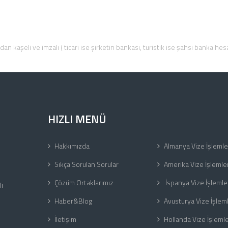
n kaşeli ve imzalı ( ticari ise şirketin bankası, turistik ise şahsi banka he
HIZLI MENÜ
Hakkımızda
Almanya Vize İşlemle
Sıkça Sorulan Sorular
Amerika Vize İşlemler
Çözüm Ortaklarımız
İspanya Vize İşlemle
ı
Haber&Blog
Avusturya Vize İşleml
İletişim
Hollanda Vize İşlemle