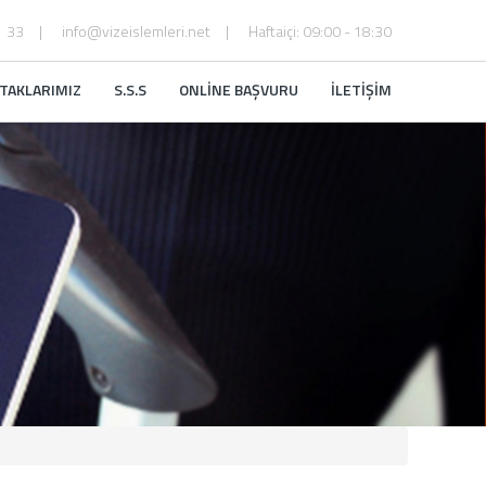
1 33
info@vizeislemleri.net
Haftaiçi: 09:00 - 18:30
TAKLARIMIZ
S.S.S
ONLİNE BAŞVURU
İLETİŞİM