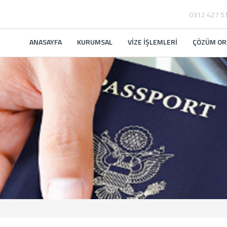
0312 427 5
ANASAYFA
KURUMSAL
VİZE İŞLEMLERİ
ÇÖZÜM OR