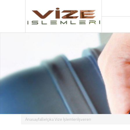
Anasayfa
Belçika Vize İşlemleri
İşveren