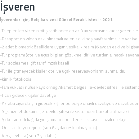
İşveren
İşverenler için, Belçika vizesi Güncel Evrak Listesi - 2021.
-Talep edilen vizenin bitiş tarihinden en az 3 ay sonrasına kadar geçerli v
-Pasaport on yıldan eski olmamalı ve en az iki boş sayfası olmalı ve var ise
-2 adet biometrik özelliklere uygun vesikalık resim (6 aydan eski ve bilgisa
-Tur programı (otel ve uçuş bilgileri gözükmelidir) ve turdan alınacak seyaha
-Tur sözleşmesi çift taraf imzalı kaşeli
-Tur ile gitmeyecek kişiler otel ve uçak rezervasyonlarını sunmalıdır.
-kimlik fotokobisi
-Tam vukuatlı nüfus kayıt örneği/ikamet belgesi (e-devlet şifresi ile sistem
-Ticari gidecek kişiler davetiye
-Akraba ziyareti için gidecek kişiler belediye onaylı davetiye ve davet eden 
-Sgk hizmet dökümü ( e-devlet şifesi ile sistemden barkotlu alınacak)
-Şirket antetli kağıda gidiş amacını belirten ıslak kaşeli imzalı dilekçe
-Oda sicil kaydı orjinali (son 6 aydan eski olmayacak)
-Vergi levhası ( son 3 yıl dahil )