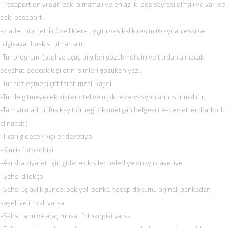
-Pasaport on yıldan eski olmamalı ve en az iki boş sayfası olmalı ve var ise
eski pasaport
-2 adet biometrik özelliklere uygun vesikalık resim (6 aydan eski ve
bilgisayar baskısı olmamalı).
-Tur programı (otel ve uçuş bilgileri gözükmelidir) ve turdan alınacak
seyahat edecek kişilerin isimleri gözüken yazı.
-Tur sözleşmesi çift taraf imzalı kaşeli
-Tur ile gitmeyecek kişiler otel ve uçak rezervasyonlarını sunmalıdır.
-Tam vukuatlı nüfus kayıt örneği /ikametgah belgesi ( e-devletten barkotlu
alınacak )
-Ticari gidecek kişiler davetiye
-Kimlik fotokobisi
-Akraba ziyareti için gidecek kişiler belediye onaylı davetiye
-Şahsi dilekçe
-Şahsi üç aylık güncel bakiyeli banka hesap dökümü orjinali bankadan
kaşeli ve imzalı varsa
-Şahsi tapu ve araç ruhsat fotokopisi varsa