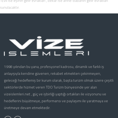
-Evli ise eşinin gelir evrakları , bekar ise anne-babanın gelir evrakları
sunulacaktır.
1998 yılından bu yana, profesyonel kadrosu, dinamik ve farklı iş
anlayışıyla kendine güvenen, rekabet etmekten çekinmeyen,
geleceği hedeflemiş bir kurum olarak, başta turizm olmak üzere çeşitli
sektörlerde hizmet veren TDO Turizm bünyesinde yer alan
vizeislemleri.net , güç ve işbirliği yaptığı ortakları ile vizyonunu ve
hedeflerini büyütmeye, performansı ve paylaşımı ile yaratmaya ve
üretmeye devam etmektedir.