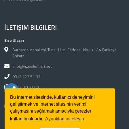
İLETIŞIM BILGILERI
Bize Ulaşın
Barbaros Mahallesi, Tunalı Hilmi Caddesi, No : 83 / 4 Çankaya
Ankara
info@vizeislemleri.net
0312 427 51 33
0312 000 00 00
Bu internet sitesinde, kullanıcı deneyimini
Çalışma Saatleri
geliştirmek ve internet sitesinin verimli
Haftaiçi: 09:00 - 18:30
çalışmasını sağlamak amacıyla çerezler
kullanılmaktadır.
Ayrıntıları inceleyin