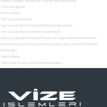
-Faaliyet belgesi orjinali (son 6 aydan eski olmayacak)
-Ticari sicil gazete
-İmza sirküleri
-Ssk işe giriş bildirgesi
-Sgk hizmet dökümü( e devletten barkodlu olucak)
-Son üç aylık maaş bordrosu (kaşeli imzalı)
-Şahsi üç aylık güncel bakiyeli banka ve maaş hesap dökümü orjinali
bankadan kaşeli ve imzalı ( imzalayan kişinin imza sirküleri fotokobisi
eklenecek )
-Şahsi dilekçe
-Şahsi tapu ve araç ruhsat fotokopisi varsa