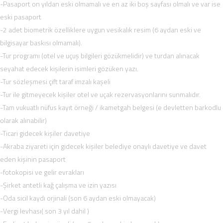
-Pasaport on yıldan eski olmamalı ve en az iki boş sayfası olmalı ve var ise
eski pasaport
-2 adet biometrik özelliklere uygun vesikalık resim (6 aydan eski ve
bilgisayar baskısı olmamalı).
-Tur programı (otel ve uçuş bilgileri gözükmelidir) ve turdan alınacak
seyahat edecek kişilerin isimleri gözüken yazı.
-Tur sözleşmesi çift taraf imzalı kaşeli
-Tur ile gitmeyecek kişiler otel ve uçak rezervasyonlarını sunmalıdır.
-Tam vukuatlı nüfus kayıt örneği / ikametgah belgesi (e devletten barkodlu
olarak alınabilir)
-Ticari gidecek kişiler davetiye
-Akraba ziyareti için gidecek kişiler belediye onaylı davetiye ve davet
eden kişinin pasaport
-fotokopisi ve gelir evrakları
-Şirket antetli kağ çalışma ve izin yazısı
-Oda sicil kaydı orjinali (son 6 aydan eski olmayacak)
-Vergi levhası( son 3 yıl dahil )