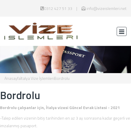
0312 427 51 33
info@vizeislemleri.net
Anasayfa
İtalya Vize İşlemleri
Bordrolu
Bordrolu
Bordrolu çalışanlar için, İtalya vizesi Güncel Evrak Listesi - 2021
-Talep edilen vizenin bitiş tarihinden en az 3 ay sonrasına kadar geçerli ve
imzalanmış pasaport.