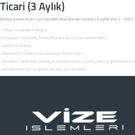
Ticari (3 Aylık)
Rusya vizesi ticari için Gerekli Olan Evrak Listesi ( 3 aylık vize ) - 2021
-1 Adet Vesikalık Fotoğraf
-Pasaport ( Vize bitiş tarihi itibarıyla en az 6 ay süresi olan )
-kimlik fotokobisi
-Davetiye !!! ( Elektronik davetiye mail ile olur )
-Yolcumuz Tarafından Davetiye Gerekli zaman içinde yada hiç getirilmezse b
-acil durumlar da 1 iş günün de Vip vize alınabilir