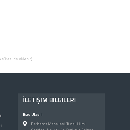
 süresi de eklenir)
İLETIŞIM BILGILERI
Bize Ulaşın
ri
Barbaros Mahallesi, Tunalı Hilmi
i
Caddesi, No : 83 / 4 Çankaya Ankara