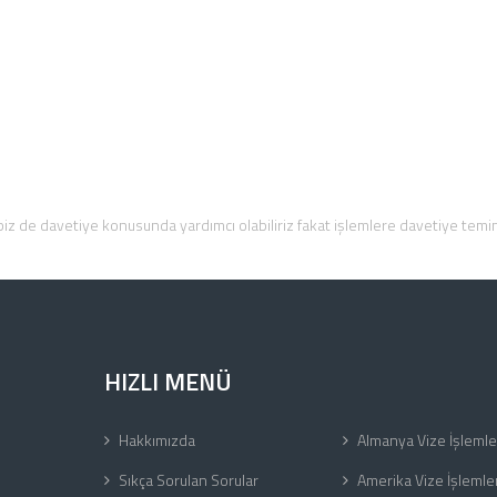
iz de davetiye konusunda yardımcı olabiliriz fakat işlemlere davetiye temin
HIZLI MENÜ
Hakkımızda
Almanya Vize İşlemle
Sıkça Sorulan Sorular
Amerika Vize İşlemler