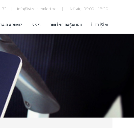
1 33
info@vizeislemleri.net
Haftaiçi: 09:00 - 18:30
TAKLARIMIZ
S.S.S
ONLİNE BAŞVURU
İLETİŞİM