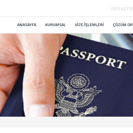
0312 427 5
ANASAYFA
KURUMSAL
VİZE İŞLEMLERİ
ÇÖZÜM OR